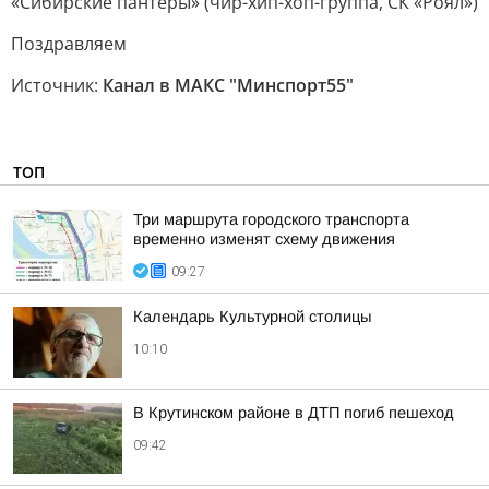
«Сибирские пантеры» (чир-хип-хоп-группа, СК «Роял»)
Поздравляем
Источник:
Канал в МАКС "Минспорт55"
ТОП
Три маршрута городского транспорта
временно изменят схему движения
09:27
Календарь Культурной столицы
10:10
В Крутинском районе в ДТП погиб пешеход
09:42