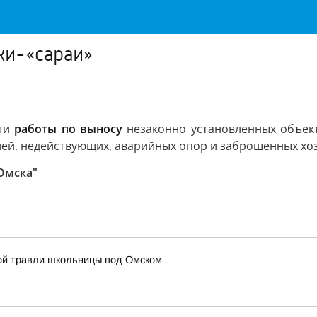
жи-«сараи»
сти
работы по выносу
незаконно установленных объект
ей, недействующих, аварийных опор и заброшенных хоз
Омска"
кой травли школьницы под Омском