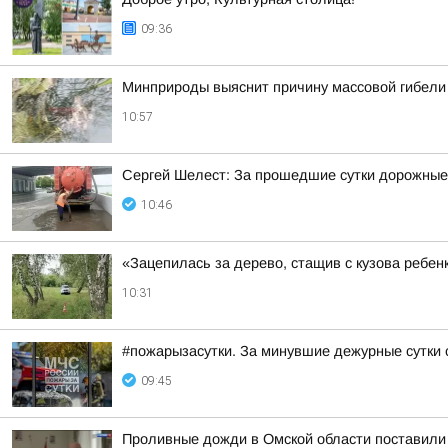
09:36
Минприроды выяснит причину массовой гибели у
10:57
Сергей Шелест: За прошедшие сутки дорожные 
10:46
«Зацепилась за дерево, стащив с кузова ребен
10:31
#пожарызасутки. За минувшие дежурные сутки 
09:45
Проливные дожди в Омской области поставили 