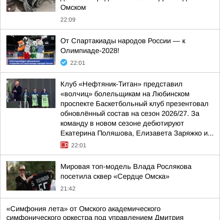
Омском
22:09
От Спартакиады народов России — к
Олимпиаде-2028!
22:01
Клуб «Нефтяник-Титан» представил
«волчиц» болельщикам на Любинском
проспекте Баскетбольный клуб презентовал
обновлённый состав на сезон 2026/27. За
команду в новом сезоне дебютируют
Екатерина Поляшова, Елизавета Заряжко и...
22:01
Мировая топ-модель Влада Рослякова
посетила сквер «Сердце Омска»
21:42
«Симфония лета» от Омского академического
симфонического оркестра под управлением Дмитрия