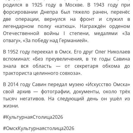
родился в 1925 году в Москве. В 1943 году при
форсировании Днепра был тяжело ранен, перенёс
две операции, вернулся на фронт и служил в
легендарном полку «катюш». Награждён орденом
Отечественной войны I степени, медалями «За
отвагу», «За победу над Германией».
В 1952 году переехал в Омск. Его друг Олег Николаев
вспоминал: «Без преувеличения, в те годы Савина
знала вся область — от секретаря обкома до
тракториста целинного совхоза».
В 2014 году Савин передал музею «Искусство Омска»
свой архив — фотографии, документы, около трёх
тысяч негативов. На следующий день он ушёл из
жизни.
#КультурнаяСтолица2026
#ОмскКультурнаястолица2026