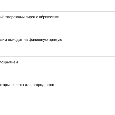
ный творожный пирог с абрикосами
-Ишим выходит на финишную прямую
 покрытием
фторы: советы для огородников