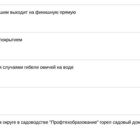
-Ишим выходит на финишную прямую
 покрытием
я случаями гибели омичей на воде
ом округе в садоводстве "Профтехобразование" горел садовый до