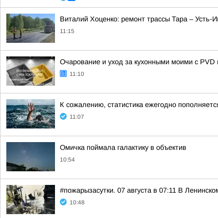
Виталий Хоценко: ремонт трассы Тара – Усть
11:15
Очарование и уход за кухонными моими с PVD
11:10
К сожалению, статистика ежегодно пополняетс
11:07
Омичка поймала галактику в объектив
10:54
#пожарызасутки. 07 августа в 07:11 В Ленинск
10:48