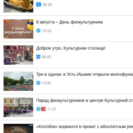
09:36
8 августа – День физкультурника
10:33
Доброе утро, Культурная столица!
09:45
Три в одном: в Усть-Ишиме открыли многофун
10:42
Парад физкультурников в центре Культурной 
11:37
«Колобок» ворвался в прокат с абсолютным ре