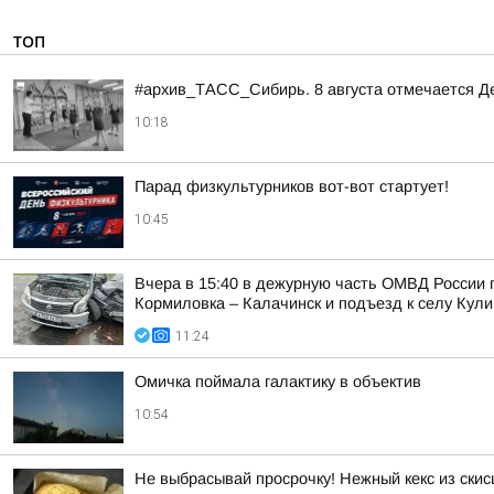
ТОП
#архив_ТАСС_Сибирь. 8 августа отмечается Д
10:18
Парад физкультурников вот-вот стартует!
10:45
Вчера в 15:40 в дежурную часть ОМВД России 
Кормиловка – Калачинск и подъезд к селу Кули
11:24
Омичка поймала галактику в объектив
10:54
Не выбрасывай просрочку! Нежный кекс из скис