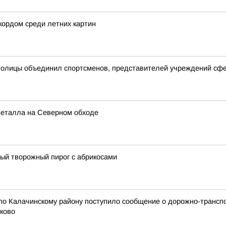
кордом среди летних картин
столицы объединил спортсменов, представителей учреждений сф
металла на Северном обходе
ный творожный пирог с абрикосами
по Калачинскому району поступило сообщение о дорожно-трансп
иково