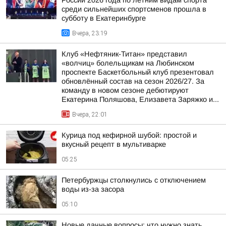
России 2026 года по летним видам спорта
среди сильнейших спортсменов прошла в
субботу в Екатеринбурге
Вчера, 23:19
Клуб «Нефтяник-Титан» представил
«волчиц» болельщикам на Любинском
проспекте Баскетбольный клуб презентовал
обновлённый состав на сезон 2026/27. За
команду в новом сезоне дебютируют
Екатерина Поляшова, Елизавета Заряжко и...
Вчера, 22:01
Курица под кефирной шубой: простой и
вкусный рецепт в мультиварке
05:25
Петербуржцы столкнулись с отключением
воды из-за засора
05:10
Новые дачные вопросы: что нужно знать