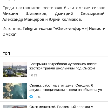
Среди наставников фестиваля были омские силачи
Михаил Шивляков
,
Дмитрий Скосырский
,
Александр Манцеров
и
Юрий Колмаков
.
Источник:
Telegram-канал "«Омск-информ»|Новости
Омска"
ТОП
Бастрыкин потребовал «уголовки» после
жесткой травли школьницы под Омском
10:33
Сводка работ на этот день. Сегодня, 6
августа, специалисты вышли на объекты: ул
10:09
Омск меняется!. Подземный переход у