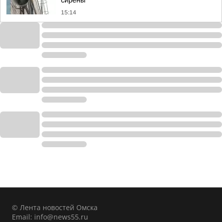
сирены
15:14
© Лента новостей Омска
Email:
info@news55.ru