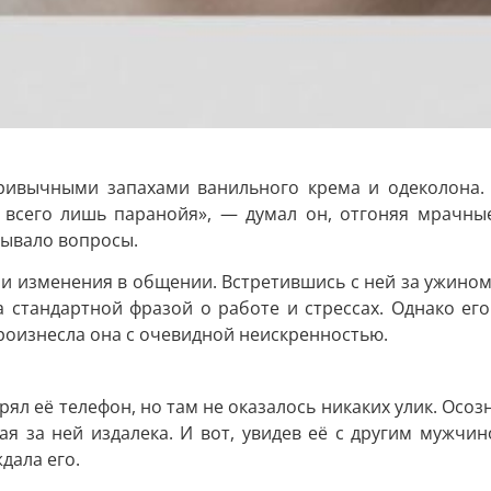
привычными запахами ванильного крема и одеколона. 
 всего лишь паранойя», — думал он, отгоняя мрачные
зывало вопросы.
 изменения в общении. Встретившись с ней за ужином, о
а стандартной фразой о работе и стрессах. Однако его
произнесла она с очевидной неискренностью.
рял её телефон, но там не оказалось никаких улик. Ос
ая за ней издалека. И вот, увидев её с другим мужчи
дала его.