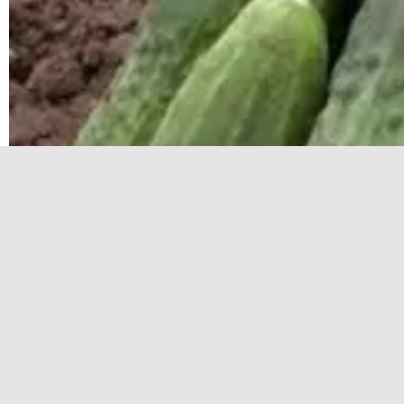
Огурец Геркулес: находка для дачников и гурм